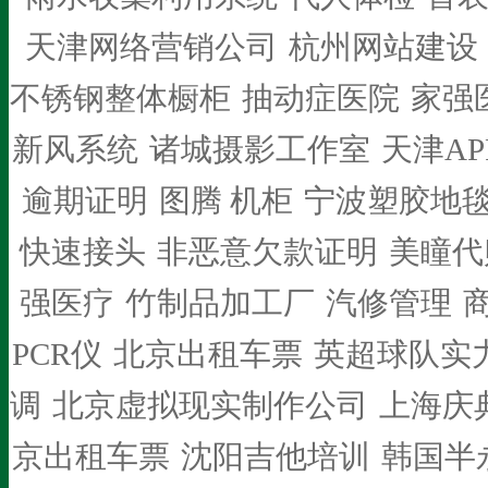
天津网络营销公司
杭州网站建设
不锈钢整体橱柜
抽动症医院
家强
新风系统
诸城摄影工作室
天津AP
逾期证明
图腾 机柜
宁波塑胶地
快速接头
非恶意欠款证明
美瞳代
强医疗
竹制品加工厂
汽修管理
PCR仪
北京出租车票
英超球队实
调
北京虚拟现实制作公司
上海庆
京出租车票
沈阳吉他培训
韩国半