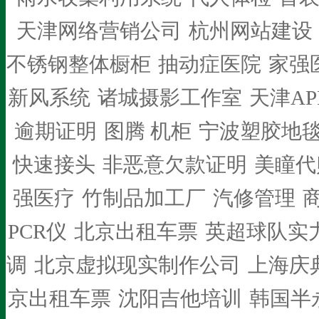
天津网络营销公司
杭州网站建设
不锈钢整体橱柜
抽动症医院
家强
新风系统
诸城摄影工作室
天津AP
逾期证明
图腾 机柜
宁波塑胶地
快速接头
非恶意欠款证明
美瞳代
强医疗
竹制品加工厂
汽修管理
PCR仪
北京出租车票
英超球队实
调
北京虚拟现实制作公司
上海庆
京出租车票
沈阳吉他培训
韩国半