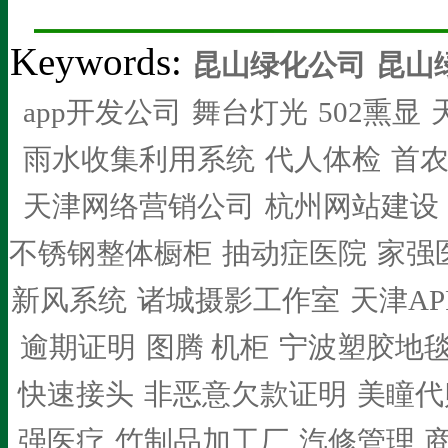
Keywords:
昆山绿化公司
昆山
app开发公司
舞台灯光
502熏显
雨水收集利用系统
代人体检
首
天津网络营销公司
杭州网站建设
不锈钢整体橱柜
抽动症医院
家强
新风系统
诸城摄影工作室
天津AP
逾期证明
图腾 机柜
宁波塑胶地
快速接头
非恶意欠款证明
美瞳代
强医疗
竹制品加工厂
汽修管理